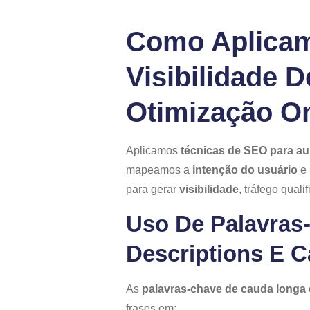
Como Aplicam
Visibilidade 
Otimização O
Aplicamos
técnicas de SEO para aum
mapeamos a
intenção do usuário
e 
para gerar
visibilidade
, tráfego qual
Uso De Palavras
Descriptions E 
As
palavras‑chave de cauda longa
frases em: