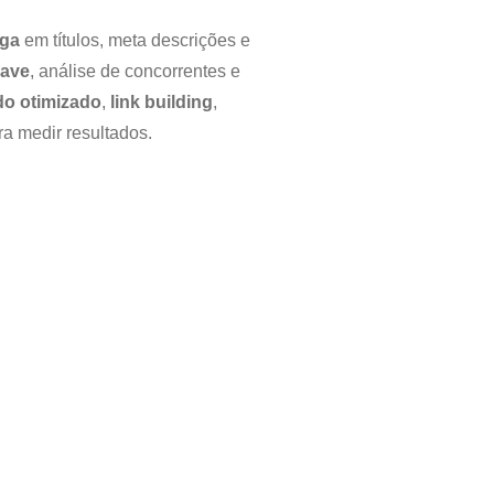
nga
em títulos, meta descrições e
have
, análise de concorrentes e
o otimizado
,
link building
,
a medir resultados.