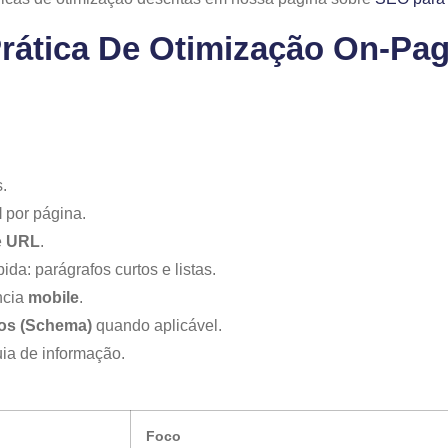
rática De Otimização On‑pag
s.
l
por página.
e
URL
.
ida: parágrafos curtos e listas.
ncia
mobile
.
os (Schema)
quando aplicável.
uia de informação.
Foco