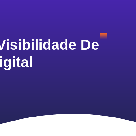
isibilidade De
gital