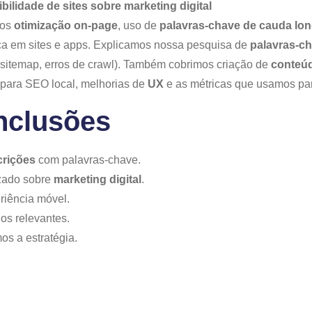
ilidade de sites sobre marketing digital
mos
otimização on‑page
, uso de
palavras‑chave de cauda lo
ca em sites e apps. Explicamos nossa pesquisa de
palavras‑c
 sitemap, erros de crawl). Também cobrimos criação de
conteúd
para SEO local, melhorias de
UX
e as métricas que usamos par
nclusões
crições
com palavras‑chave.
zado sobre
marketing digital
.
riência móvel.
os relevantes.
os a estratégia.