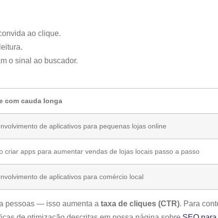
convida ao clique.
leitura.
am o sinal ao buscador.
e com cauda longa
nvolvimento de aplicativos para pequenas lojas online
 criar apps para aumentar vendas de lojas locais passo a passo
nvolvimento de aplicativos para comércio local
para pessoas — isso aumenta a
taxa de cliques (CTR)
. Para con
ficas de otimização descritas em nossa página sobre
SEO para 