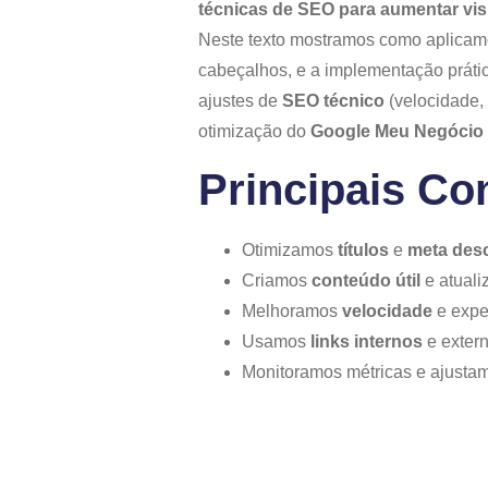
técnicas de SEO para aumentar visib
Neste texto mostramos como aplica
cabeçalhos, e a implementação práti
ajustes de
SEO técnico
(velocidade,
otimização do
Google Meu Negócio
Principais Co
Otimizamos
títulos
e
meta des
Criamos
conteúdo útil
e atuali
Melhoramos
velocidade
e expe
Usamos
links internos
e extern
Monitoramos métricas e ajustam