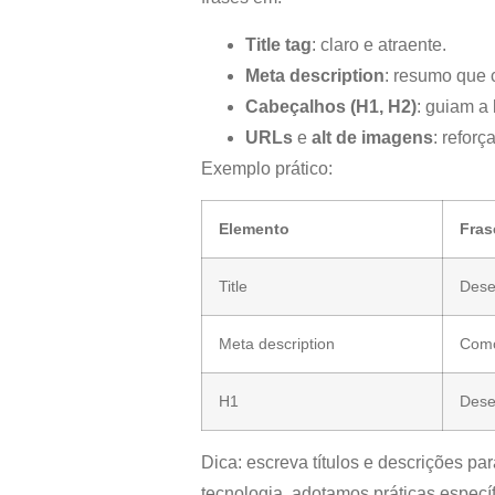
Title tag
: claro e atraente.
Meta description
: resumo que 
Cabeçalhos (H1, H2)
: guiam a 
URLs
e
alt de imagens
: reforç
Exemplo prático:
Elemento
Fras
Title
Dese
Meta description
Como
H1
Dese
Dica: escreva títulos e descrições 
tecnologia, adotamos práticas especí