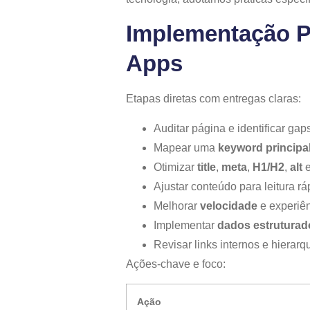
Implementação P
Apps
Etapas diretas com entregas claras:
Auditar página e identificar gap
Mapear uma
keyword principa
Otimizar
title
,
meta
,
H1/H2
,
alt
Ajustar conteúdo para leitura ráp
Melhorar
velocidade
e experiê
Implementar
dados estruturad
Revisar links internos e hierarq
Ações-chave e foco:
Ação