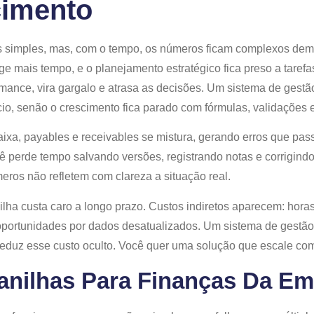
cimento
simples, mas, com o tempo, os números ficam complexos dema
e mais tempo, e o planejamento estratégico fica preso a tarefa
rmance, vira gargalo e atrasa as decisões. Um sistema de gestã
, senão o crescimento fica parado com fórmulas, validações e
 caixa, payables e receivables se mistura, gerando erros que p
 perde tempo salvando versões, registrando notas e corrigind
meros não refletem com clareza a situação real.
ha custa caro a longo prazo. Custos indiretos aparecem: hora
 oportunidades por dados desatualizados. Um sistema de gestão 
 reduz esse custo oculto. Você quer uma solução que escale com
lanilhas Para Finanças Da E