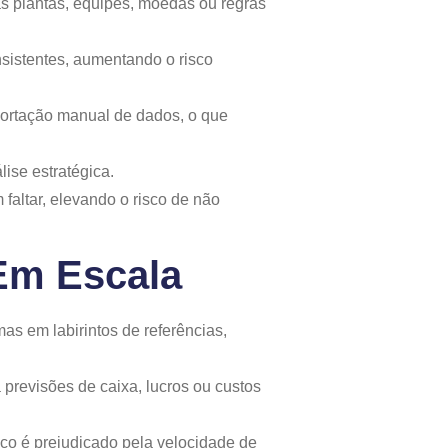
as plantas, equipes, moedas ou regras
conversar
Vamos
nsistentes, aumentando o risco
Conversar
portação manual de dados, o que
ise estratégica.
faltar, elevando o risco de não
Em Escala
s em labirintos de referências,
a previsões de caixa, lucros ou custos
gico é prejudicado pela velocidade de