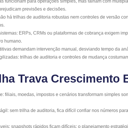
lhas funcionam para operações simples, mas falham com múltipl
prejudicam previsões e decisões.
não há trilhas de auditoria robustas nem controles de versão co
os.
s sistemas: ERPs, CRMs ou plataformas de cobrança exigem im
ro humano.
petitivas demandam intervenção manual, desviando tempo da anál
lizadas: trilhas de auditoria e controles de mudança costumam 
lha Trava Crescimento 
 filiais, moedas, impostos e cenários transformam simples soma
gil: sem trilha de auditoria, fica difícil confiar nos números par
áveis: snapshots rápidos ficam difíceis; o planejamento estraté