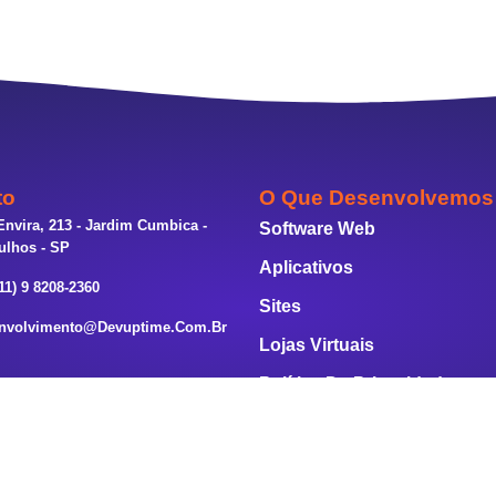
to
O Que Desenvolvemos
Envira, 213 - Jardim Cumbica -
Software Web
ulhos - SP
Aplicativos
11) 9 8208-2360
Sites
nvolvimento@devuptime.com.br
Lojas Virtuais
Política De Privacidade
Termos De Uso