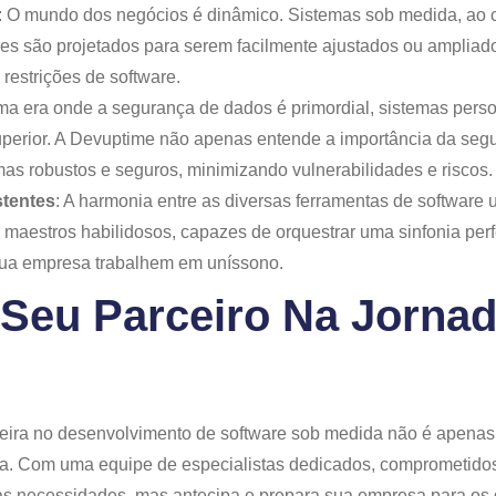
: O mundo dos negócios é dinâmico. Sistemas sob medida, ao co
s são projetados para serem facilmente ajustados ou ampliado
 restrições de software.
ma era onde a segurança de dados é primordial, sistemas pers
superior. A Devuptime não apenas entende a importância da se
mas robustos e seguros, minimizando vulnerabilidades e riscos.
stentes
: A harmonia entre as diversas ferramentas de software
aestros habilidosos, capazes de orquestrar uma sinfonia perfe
ua empresa trabalhem em uníssono.
Seu Parceiro Na Jornad
ira no desenvolvimento de software sob medida não é apenas 
sa. Com uma equipe de especialistas dedicados, comprometidos
 necessidades, mas antecipa e prepara sua empresa para os d