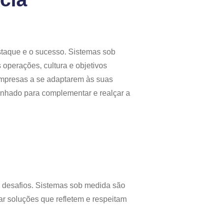
taque e o sucesso. Sistemas sob
→
operações, cultura e objetivos
empresas a se adaptarem às suas
Vamos
conversar
senhado para complementar e realçar a
Vamos
Conversar
e desafios. Sistemas sob medida são
ar soluções que refletem e respeitam