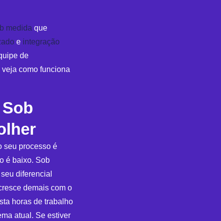
ob medida
que
zado
e
integração
quipe de
 veja como funciona
 Sob
olher
o seu processo é
o é baixo. Sob
eu diferencial
 cresce demais com o
ta horas de trabalho
ma atual. Se estiver