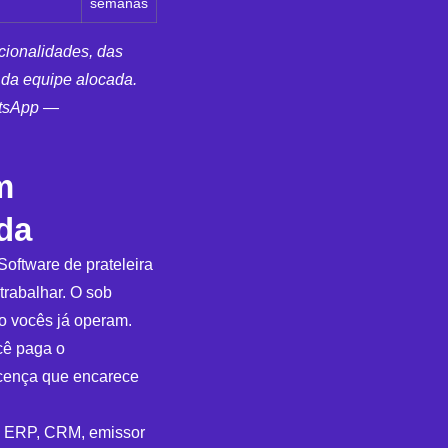
semanas
cionalidades, das
 da equipe alocada.
atsApp —
m
da
Software de prateleira
trabalhar. O sob
mo vocês já operam.
ê paga o
icença que encarece
ERP, CRM, emissor