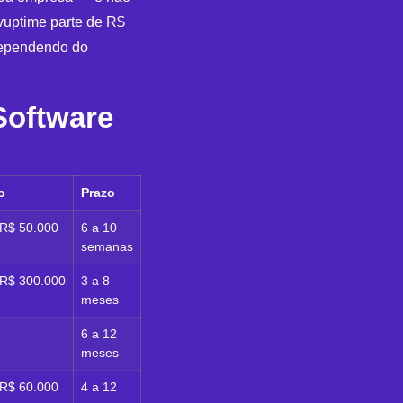
vuptime parte de R$
dependendo do
Software
o
Prazo
 R$ 50.000
6 a 10
semanas
 R$ 300.000
3 a 8
meses
6 a 12
meses
 R$ 60.000
4 a 12