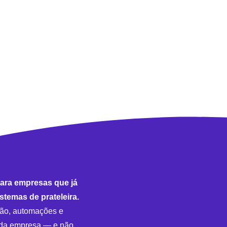
ara empresas que já
stemas de prateleira.
ão, automações e
 da empresa — e não