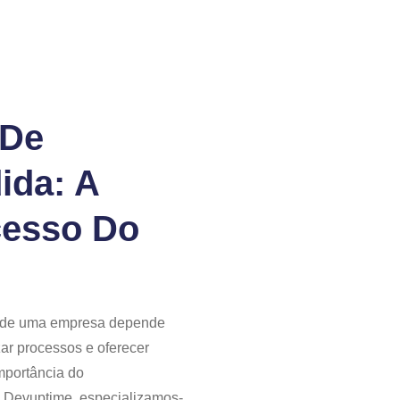
 De
ida: A
cesso Do
o de uma empresa depende
zar processos e oferecer
importância do
a Devuptime, especializamos-