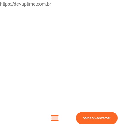
https://devuptime.com.br
Vamos Conversar
Quem Somos